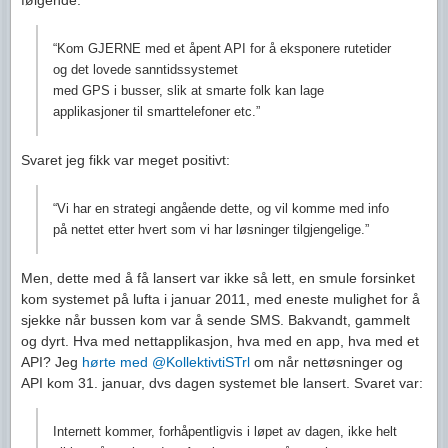
følgende:
“Kom GJERNE med et åpent API for å eksponere rutetider
og det lovede sanntidssystemet
med GPS i busser, slik at smarte folk kan lage
applikasjoner til smarttelefoner etc.”
Svaret jeg fikk var meget positivt:
“Vi har en strategi angående dette, og vil komme med info
på nettet etter hvert som vi har løsninger tilgjengelige.”
Men, dette med å få lansert var ikke så lett, en smule forsinket
kom systemet på lufta i januar 2011, med eneste mulighet for å
sjekke når bussen kom var å sende SMS. Bakvandt, gammelt
og dyrt. Hva med nettapplikasjon, hva med en app, hva med et
API? Jeg
hørte med @KollektivtiSTrl
om når nettøsninger og
API kom 31. januar, dvs dagen systemet ble lansert. Svaret var:
Internett kommer, forhåpentligvis i løpet av dagen, ikke helt