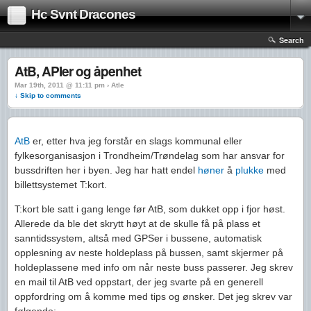
Hc Svnt Dracones
Search
AtB, APIer og åpenhet
Mar 19th, 2011 @ 11:11 pm › Atle
↓ Skip to comments
AtB
er, etter hva jeg forstår en slags kommunal eller
fylkesorganisasjon i Trondheim/Trøndelag som har ansvar for
bussdriften her i byen. Jeg har hatt endel
høner
å
plukke
med
billettsystemet T:kort.
T:kort ble satt i gang lenge før AtB, som dukket opp i fjor høst.
Allerede da ble det skrytt høyt at de skulle få på plass et
sanntidssystem, altså med GPSer i bussene, automatisk
opplesning av neste holdeplass på bussen, samt skjermer på
holdeplassene med info om når neste buss passerer. Jeg skrev
en mail til AtB ved oppstart, der jeg svarte på en generell
oppfordring om å komme med tips og ønsker. Det jeg skrev var