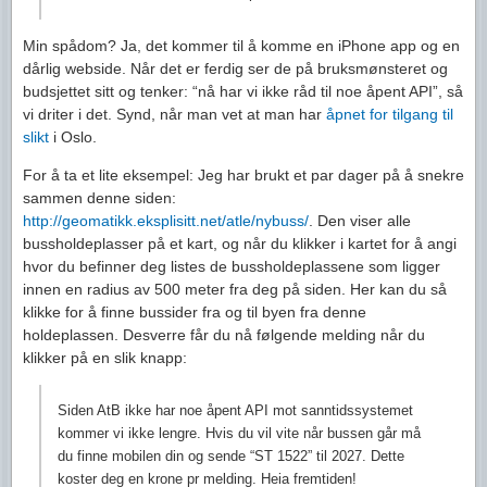
Min spådom? Ja, det kommer til å komme en iPhone app og en
dårlig webside. Når det er ferdig ser de på bruksmønsteret og
budsjettet sitt og tenker: “nå har vi ikke råd til noe åpent API”, så
vi driter i det. Synd, når man vet at man har
åpnet for tilgang til
slikt
i Oslo.
For å ta et lite eksempel: Jeg har brukt et par dager på å snekre
sammen denne siden:
http://geomatikk.eksplisitt.net/atle/nybuss/
. Den viser alle
bussholdeplasser på et kart, og når du klikker i kartet for å angi
hvor du befinner deg listes de bussholdeplassene som ligger
innen en radius av 500 meter fra deg på siden. Her kan du så
klikke for å finne bussider fra og til byen fra denne
holdeplassen. Desverre får du nå følgende melding når du
klikker på en slik knapp:
Siden AtB ikke har noe åpent API mot sanntidssystemet
kommer vi ikke lengre. Hvis du vil vite når bussen går må
du finne mobilen din og sende “ST 1522” til 2027. Dette
koster deg en krone pr melding. Heia fremtiden!