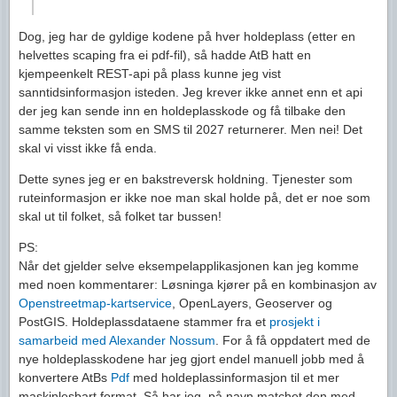
Dog, jeg har de gyldige kodene på hver holdeplass (etter en
helvettes scaping fra ei pdf-fil), så hadde AtB hatt en
kjempeenkelt REST-api på plass kunne jeg vist
sanntidsinformasjon isteden. Jeg krever ikke annet enn et api
der jeg kan sende inn en holdeplasskode og få tilbake den
samme teksten som en SMS til 2027 returnerer. Men nei! Det
skal vi visst ikke få enda.
Dette synes jeg er en bakstreversk holdning. Tjenester som
ruteinformasjon er ikke noe man skal holde på, det er noe som
skal ut til folket, så folket tar bussen!
PS:
Når det gjelder selve eksempelapplikasjonen kan jeg komme
med noen kommentarer: Løsninga kjører på en kombinasjon av
Openstreetmap-kartservice
, OpenLayers, Geoserver og
PostGIS. Holdeplassdataene stammer fra et
prosjekt i
samarbeid med Alexander Nossum
. For å få oppdatert med de
nye holdeplasskodene har jeg gjort endel manuell jobb med å
konvertere AtBs
Pdf
med holdeplassinformasjon til et mer
maskinlesbart format. Så har jeg, på navn matchet den med