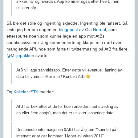
sikker når og hvordan. App kommer også etter hvert, men
usikker når
Så ble det stille og ingenting skjedde. Ingenting ble lansert. Så
leste jeg her om dagen en
bloggpost av Ola Nordal
, som
etterspurte noen som kunne lage en app mot AtBs
sanntidsssystem. Jeg kommenterte og klaget min nød over
manglende API, noe som førte til twittermasing på AtB fra flere.
@Miljøpakken
svarte:
AtB vil lage sanntidsapp. Etter dette vil eventuell åpning av
data bli vurdert. Mer info? Kontakt AtB
Og
KollektiviSTrl
melder:
AtB har bekreftet at de for tiden arbeider med utvikling av
en eller flere app(s), men det er usikker lanseringsdato.
Den eneste informasjonen #AtB har å gi om #sanntid på
internett er at det kommer “i løpet av våren 2011”.