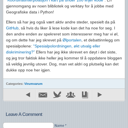
“
Koordinatinterpolasjon i kart på under 100 linjer kode
“. En
gjennomgang av noen blibliotek og verktøy for å jobbe med
Geografiske data i Python!
Ellers så har jeg også vært aktiv andre steder, spesielt da på
GitHub
, så hvis du liker å lese kode kan det ha noe for seg. I
den andre enden av spekreret som interesserer meg har vi øl,
og om dette har jeg skrevet på
Ølportalen
, et debattinnlegg om
spesialpolene:
“Spesialpolordningen, økt utvalg eller
diskriminering?”
Ellers har jeg ikke skrevet en døyt i det siste,
og jeg tror faktisk ikke heller jeg kommer til å oppdatere bloggen
så veldig jevnlig utover. Dog, man vet aldri og plutselig kan det
dukke opp noe her igjen.
Categories:
Virumvarum
Leave A Comment
Name *