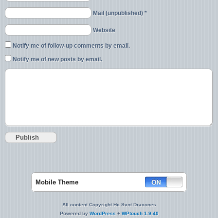
Mail (unpublished) *
Website
Notify me of follow-up comments by email.
Notify me of new posts by email.
Mobile Theme
All content Copyright Hc Svnt Dracones
Powered by
WordPress
+
WPtouch 1.9.40