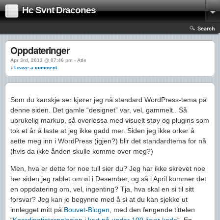
Hc Svnt Dracones
Search
Oppdateringer
Apr 3rd, 2013 @ 07:46 pm › Atle
↓ Leave a comment
Som du kanskje ser kjører jeg nå standard WordPress-tema på
denne siden. Det gamle “designet” var, vel, gammelt.. Så
ubrukelig markup, så overlessa med visuelt støy og plugins som
tok et år å laste at jeg ikke gadd mer. Siden jeg ikke orker å
sette meg inn i WordPress (igjen?) blir det standardtema for nå
(hvis da ikke ånden skulle komme over meg?)
Men, hva er dette for noe tull sier du? Jeg har ikke skrevet noe
her siden jeg rablet om øl i Desember, og så i April kommer det
en oppdatering om, vel, ingenting? Tja, hva skal en si til sitt
forsvar? Jeg kan jo begynne med å si at du kan sjekke ut
innlegget mitt på
Bouvet-Blogen
, med den fengende tittelen