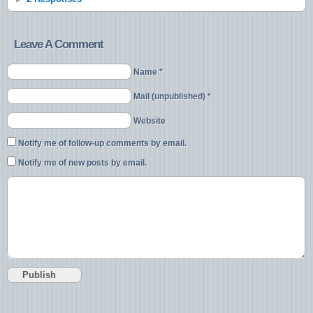
Leave A Comment
Name *
Mail (unpublished) *
Website
Notify me of follow-up comments by email.
Notify me of new posts by email.