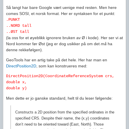
Så langt har bare Google vært uenige med resten. Men here
comes SOSI, et norsk format. Her er syntaksen for et punkt:
.PUNKT
..NORD tall
..ØST tall
(la oss for et øyeblikk ignorere bruken av Ø i kode). Her ser vi at
Nord kommer før Øst (jeg er dog usikker på om det
må
ha
denne rekkefølgen).
GeoTools har en artig take på det hele. Her har man en
DirectPosition2D
, som kan konstrueres med:
DirectPosition2D(CoordinateReferenceSystem crs,
double x,
double y)
Men dette er jo ganske standard, helt til du leser følgende:
Constructs a 2D position from the specified ordinates in the
specified CRS. Despite their name, the (x,y) coordinates
don’t need to be oriented toward (East, North). Those