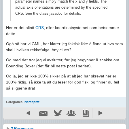
parameter names simply match the x and y fields. The
actual axis orientations are determined by the specified
CRS. See the class javadoc for details.
Her er det altså
CRS
, eller koordinatsystemet som betsemmer
dette.
Ogå så har vi GML, her klarer jeg faktisk ikke å finne ut hva som
skal i hvilken rekkefølge. Any clues?
Og med det tror jeg vi avslutter, før jeg begynner å snakke om
Bounding Boxer (det får bli neste post i serien).
Og ja, jeg er ikke 100% sikker på at alt jeg har skrevet her er
100% riktig, så ikke ta alt du leser for god fisk, og finner du feil
så si gjerne ifra!
Categories:
Nerdeprat
2 Responses