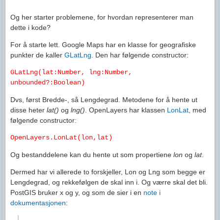
Og her starter problemene, for hvordan representerer man
dette i kode?
For å starte lett. Google Maps har en klasse for geografiske
punkter de kaller
GLatLng
. Den har følgende constructor:
GLatLng(lat:Number, lng:Number,
unbounded?:Boolean)
Dvs, først Bredde-, så Lengdegrad. Metodene for å hente ut
disse heter
lat()
og
lng()
. OpenLayers har klassen
LonLat
, med
følgende constructor:
OpenLayers.LonLat(lon,lat)
Og bestanddelene kan du hente ut som propertiene
lon
og
lat
.
Dermed har vi allerede to forskjeller, Lon og Lng som begge er
Lengdegrad, og rekkefølgen de skal inn i. Og værre skal det bli.
PostGIS bruker x og y, og som de sier i en
note i
dokumentasjonen
: