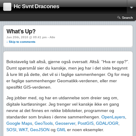
Hc Svnt Dracones
Search
What’s Up?
Jan 20th, 2010 @ 09:41 pm › Atle
↓ Skip to comments
Bokstavelig talt altså, gjerne også oversatt. Altså: “Hva er opp?”.
Dumt spørsmål sier du kanskje, men jeg har i det siste begynnt
å lure litt på dette, det vil si i faglige sammenhenger. Og for meg
er faglige sammenhenger Geomatikk-verdenen, eller mer
spesiftkt GIS-verdenen.
Jeg jobber med, og har en utdannelse som dreier seg om,
digitale kartløsninger. Jeg trenger vel kanskje ikke en gang
nevne at det finnes en rekke biblioteker, programmer og
standarder som brukes i denne sammenhengen.
OpenLayers
,
Google Maps
,
GeoTools
,
Geoserver
,
PostGIS
,
GDAL/OGR
,
SOSI
,
WKT
,
GeoJSON
og
GML
er noen eksempler.