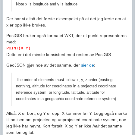
Note x is longitude and y is latitude
Der har vi altså det første eksempelet på at det jeg lærte om at
x er opp ikke brukes.
PostGIS bruker også formatet WKT, der et punkt representeres
med:
POINT(X Y)
Dette er i det minste konsistent med resten av PostGIS.
GeoJSON gjør noe av det samme, der
sier de
:
The order of elements must follow x, y, z order (easting,
northing, altitude for coordinates in a projected coordinate
reference system, or longitude, latitude, altitude for
coordinates in a geographic coordinate reference system).
Altså: X er bort, og Y er opp. X kommer før Y. Legg også merke
til notisen om projected og unprojected coordinate system, noe
jeg ikke har nevnt. Kort fortalt: X og Y er ikke
helt
det samme
som lon og lat.