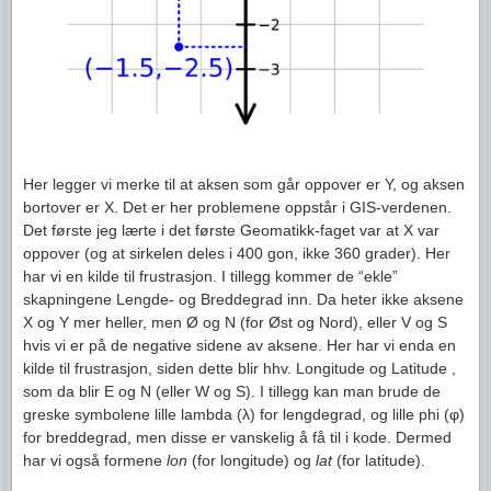
Her legger vi merke til at aksen som går oppover er Y, og aksen
bortover er X. Det er her problemene oppstår i GIS-verdenen.
Det første jeg lærte i det første Geomatikk-faget var at X var
oppover (og at sirkelen deles i 400 gon, ikke 360 grader). Her
har vi en kilde til frustrasjon. I tillegg kommer de “ekle”
skapningene Lengde- og Breddegrad inn. Da heter ikke aksene
X og Y mer heller, men Ø og N (for Øst og Nord), eller V og S
hvis vi er på de negative sidene av aksene. Her har vi enda en
kilde til frustrasjon, siden dette blir hhv. Longitude og Latitude ,
som da blir E og N (eller W og S). I tillegg kan man brude de
greske symbolene lille lambda (λ) for lengdegrad, og lille phi (φ)
for breddegrad, men disse er vanskelig å få til i kode. Dermed
har vi også formene
lon
(for longitude) og
lat
(for latitude).