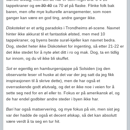
tappekraner og
en 30-40
ca 70 øl på flaske. Flinke folk bak
baren, men ofte mye kulturelle arrangementer, som noen
ganger kan være en god ting, andre ganger ikke.
Diskoteket
er et artig paradoks i Trondheims øl-scene. Navnet
hinter ikke akkurat til et fantastisk ølsted, men med 10
tappekraner, og byens beste surøl-kjeller kan navnet bedra.
Dog, stedet heter ikke Diskoteket for ingenting, så etter 21-22 er
det ikke stedet for å nyte ølet ditt i ro og mak. Dog, ta en tidlig
tur innom, og du vil ikke bli skuffet.
Sot
er egentlig en hamburgersjappe på Solsiden (og den
observante leser vil huske at det var der jeg satt da jeg fikk
inspirasjonen til å skrive dette), men de har også et
overraskende godt ølutvalg, og det er ikke noe i veien for å
sette seg ned for en øl eller to. Fokus er på amerikansk øl, og
de har endel godbiter andre steder i byen ikke har.
Bari
har også matservering, og mye fokus på vin, men sist jeg
var der hadde de også et decent ølskap, så det kan absolutt
være verdt å ta seg en tur hit.