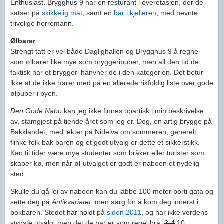
Enthusiast. Brygghus 9 har en resturant i overetasjen, der de
satser på
skikkelig mat
, samt en
bar i kjelleren
, med nevnte
trivelige herremann.
Ølbarer
Strengt tatt er vel både Daglighallen og Brygghus 9 å regne
som ølbarer like mye som bryggeripuber, men all den tid de
faktisk har et bryggeri hanvner de i den kategorien. Det betur
ikke at de ikke hører med på en allerede rikfoldig liste over gode
ølpuber i byen.
Den Gode Nabo
kan jeg ikke finnes upartisk i min beskrivelse
av, stamgjest på tiende året som jeg er. Dog, en artig brygge på
Bakklandet, med lekter på Nidelva om sommeren, generelt
flinke folk bak baren og et godt utvalg er dette et sikkerstikk.
Kan til tider være mye studenter som bråker eller turister som
skaper kø, men når øl-utvalget er godt er naboen et nydelig
sted.
Skulle du gå lei av naboen kan du labbe 100 meter borti gata og
sette deg på
Antikvariatet
, men sørg for å kom deg innerst i
bokbaren. Stedet har holdt på
siden 2011
, og har ikke verdens
største utvalg, men det de har er som regel bra.
3-4
10