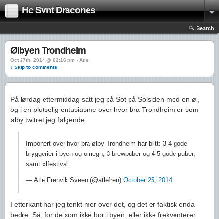
Hc Svnt Dracones
Search
Ølbyen Trondheim
Oct 27th, 2014 @ 02:16 pm › Atle
↓ Skip to comments
På lørdag ettermiddag satt jeg på Sot på Solsiden med en øl,
og i en plutselig entusiasme over hvor bra Trondheim er som
ølby twitret jeg følgende:
Imponert over hvor bra ølby Trondheim har blitt: 3-4 gode
bryggerier i byen og omegn, 3 brewpuber og 4-5 gode puber,
samt ølfestival
— Atle Frenvik Sveen (@atlefren)
October 25, 2014
I etterkant har jeg tenkt mer over det, og det er faktisk enda
bedre. Så, for de som ikke bor i byen, eller ikke frekventerer