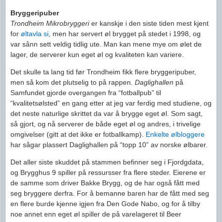
Bryggeripuber
Trondheim Mikrobryggeri
er kanskje i den siste tiden mest kjent
for
øltavla si
, men har servert øl brygget på stedet i 1998, og
var sånn sett veldig tidlig ute. Man kan mene mye om ølet de
lager, de serverer kun eget øl og kvaliteten kan variere.
Det skulle ta lang tid før Trondheim fikk flere bryggeripuber,
men så kom det plutselig to på rappen.
Daglighallen
på
Samfundet gjorde overgangen fra “fotballpub” til
“kvalitetsølsted” en gang etter at jeg var ferdig med studiene, og
det neste naturlige skrittet da var å brygge eget øl. Som sagt,
så gjort, og nå serverer de både eget øl og andres, i trivelige
omgivelser (gitt at det ikke er fotballkamp).
Enkelte ølbloggere
har sågar plassert Daglighallen på “topp 10” av norske ølbarer.
Det aller siste skuddet på stammen befinner seg i Fjordgdata,
og Brygghus 9 spiller på ressursser fra flere steder. Eierene er
de samme som driver Bakke Brygg, og de har også fått med
seg bryggere derfra. For å bemanne baren har de fått med seg
en flere burde kjenne igjen fra Den Gode Nabo, og for å tilby
noe annet enn eget øl spiller de på varelageret til Beer