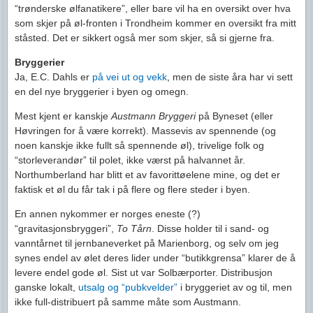
“trønderske ølfanatikere”, eller bare vil ha en oversikt over hva
som skjer på øl-fronten i Trondheim kommer en oversikt fra mitt
ståsted. Det er sikkert også mer som skjer, så si gjerne fra.
Bryggerier
Ja, E.C. Dahls er
på vei ut og vekk
, men de siste åra har vi sett
en del nye bryggerier i byen og omegn.
Mest kjent er kanskje
Austmann Bryggeri
på Byneset (eller
Høvringen for å være korrekt). Massevis av spennende (og
noen kanskje ikke fullt så spennende øl), trivelige folk og
“storleverandør” til polet, ikke værst på halvannet år.
Northumberland har blitt et av favorittøelene mine, og det er
faktisk et øl du får tak i på flere og flere steder i byen.
En annen nykommer er norges eneste (?)
“gravitasjonsbryggeri”,
To Tårn
. Disse holder til i sand- og
vanntårnet til jernbaneverket på Marienborg, og selv om jeg
synes endel av ølet deres lider under “butikkgrensa” klarer de å
levere endel gode øl. Sist ut var Solbærporter. Distribusjon
ganske lokalt,
utsalg og “pubkvelder”
i bryggeriet av og til, men
ikke full-distribuert på samme måte som Austmann.