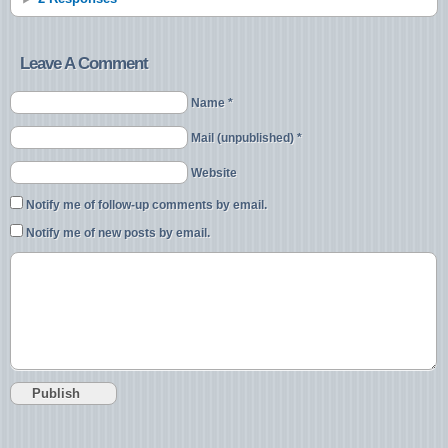
Leave A Comment
Name *
Mail (unpublished) *
Website
Notify me of follow-up comments by email.
Notify me of new posts by email.