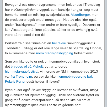
Beveger vi oss utover bygrensene, men holder oss i Trøndelag
har vi
Klostergården
bryggeri, som kanskje har gjort seg mest
bemerket med sin tolkning av stjørdalsølet:
Alstadberger
, men
de produserer også endel annet godt. Noe av ølet lider også
under “butikkgrensa”, men andre er bare nydelige. Desverre er
kun Alstadberger å finne på polet, så her er du avhengig av å
være på rett sted til rett tid.
Bortsett fra disse finnes det en
hel
rekke
“mikrobryggerier” i
Trøndelag. I tillegg er det ikke lange veien til Stjørdal og Oppdal,
to av lommene hvor
norsk tradisjonsbrygging
fortsatt lever.
Som om ikke dette er nok er hjemmebryggemiljøet i byen stort,
det
brygges øl på Moholt
, det arrangeres
hjemmebryggefestival
, vinnerene av NM i hjemmebrygg 2013
var
fra Trondheim
, og tror du ikke
hjemmebryggerene bak
Polaris Porter
også holder til i byen?
Byen huser også
Bakke Brygg
, en levrandør av råvarer, utstyr
og kunnskap for hjemmebrygging. Disse har allerede flyttet en
gang for å dekke etterspørselen, så det er ikke tvil om at
hjemmebryggemiljøet lever i beste velgående her!