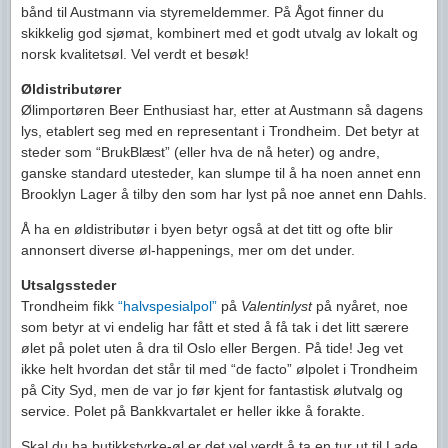
bånd til Austmann via styremeldemmer. På Ågot finner du
skikkelig god sjømat, kombinert med et godt utvalg av lokalt og
norsk kvalitetsøl. Vel verdt et besøk!
Øldistributører
Ølimportøren Beer Enthusiast har, etter at Austmann så dagens
lys, etablert seg med en representant i Trondheim. Det betyr at
steder som “BrukBlæst” (eller hva de nå heter) og andre,
ganske standard utesteder, kan slumpe til å ha noen annet enn
Brooklyn Lager å tilby den som har lyst på noe annet enn Dahls.
Å ha en øldistributør i byen betyr også at det titt og ofte blir
annonsert diverse øl-happenings, mer om det under.
Utsalgssteder
Trondheim fikk
“halvspesialpol”
på
Valentinlyst
på nyåret, noe
som betyr at vi endelig har fått et sted å få tak i det litt særere
ølet på polet uten å dra til Oslo eller Bergen. På tide! Jeg vet
ikke helt hvordan det står til med “de facto” ølpolet i Trondheim
på City Syd, men de var jo før kjent for fantastisk ølutvalg og
service. Polet på Bankkvartalet er heller ikke å forakte.
Skal du ha butikkstyrke-øl er det vel verdt å ta en tur ut til Lade