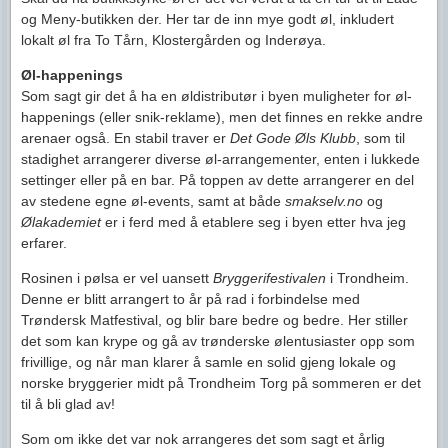
og Meny-butikken der. Her tar de inn mye godt øl, inkludert
lokalt øl fra To Tårn, Klostergården og Inderøya.
Øl-happenings
Som sagt gir det å ha en øldistributør i byen muligheter for øl-
happenings (eller snik-reklame), men det finnes en rekke andre
arenaer også. En stabil traver er
Det Gode Øls Klubb
, som til
stadighet arrangerer diverse øl-arrangementer, enten i lukkede
settinger eller på en bar. På toppen av dette arrangerer en del
av stedene egne øl-events, samt at både
smakselv.no
og
Ølakademiet
er i ferd med å etablere seg i byen etter hva jeg
erfarer.
Rosinen i pølsa er vel uansett
Bryggerifestivalen
i Trondheim.
Denne er blitt arrangert to år på rad i forbindelse med
Trøndersk Matfestival, og blir bare bedre og bedre. Her stiller
det som kan krype og gå av trønderske ølentusiaster opp som
frivillige, og når man klarer å samle en solid gjeng lokale og
norske bryggerier midt på Trondheim Torg på sommeren er det
til å bli glad av!
Som om ikke det var nok arrangeres det som sagt et årlig