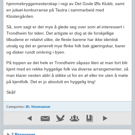
hjemmebryggemesterskap i regi av Det Gode Øls Klubb, samt
en juleøl-konkurranse på Tautra i sammarbeid med
Klostergården.
Så, som sagt er det mye å glede seg over som øl-interessert i
Trondheim for tiden. Det artigste er dog at de forskjellige
tilbudene er relativt ulike, de fleste barene har ikke identisk
utvalg og det er generelt mye flinke folk bak gjæringskar, barer
og disker rundt omkring i byen.
På toppen av det hele er Trondheim såpass liten at man fort blir
kjent med en rekke hyggelige folk via diverse arrangementer, så
man klarer nesten aldri å stikke ut for en øl eller tre uten å møte
på kjentfolk. Det er jo absolutt en hyggelig ting!
Skål!
Categories:
Øl
,
Virumvarum
2 Responses