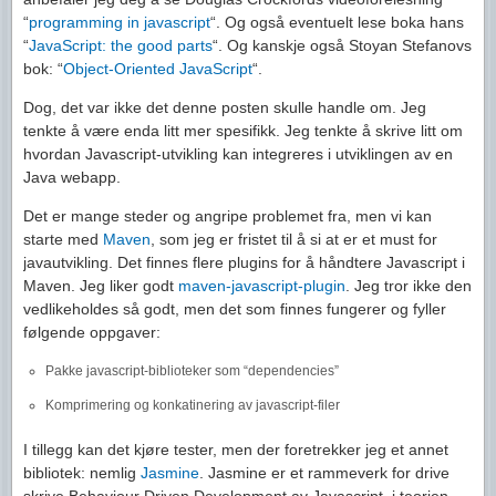
“
programming in javascript
“. Og også eventuelt lese boka hans
“
JavaScript: the good parts
“. Og kanskje også Stoyan Stefanovs
bok: “
Object-Oriented JavaScript
“.
Dog, det var ikke det denne posten skulle handle om. Jeg
tenkte å være enda litt mer spesifikk. Jeg tenkte å skrive litt om
hvordan Javascript-utvikling kan integreres i utviklingen av en
Java webapp.
Det er mange steder og angripe problemet fra, men vi kan
starte med
Maven
, som jeg er fristet til å si at er et must for
javautvikling. Det finnes flere plugins for å håndtere Javascript i
Maven. Jeg liker godt
maven-javascript-plugin
. Jeg tror ikke den
vedlikeholdes så godt, men det som finnes fungerer og fyller
følgende oppgaver:
Pakke javascript-biblioteker som “dependencies”
Komprimering og konkatinering av javascript-filer
I tillegg kan det kjøre tester, men der foretrekker jeg et annet
bibliotek: nemlig
Jasmine
. Jasmine er et rammeverk for drive