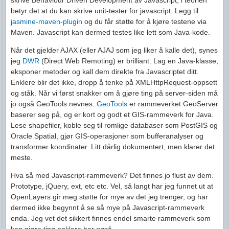
skrive Behaviour Driven Development av Javascript, i teorien
betyr det at du kan skrive unit-tester for javascript. Legg til
jasmine-maven-plugin
og du får støtte for å kjøre testene via
Maven. Javascript kan dermed testes like lett som Java-kode.
Når det gjelder AJAX (eller AJAJ som jeg liker å kalle det), synes
jeg
DWR
(Direct Web Remoting) er brilliant. Lag en Java-klasse,
eksponer metoder og kall dem direkte fra Javascriptet ditt.
Enklere blir det ikke, dropp å tenke på XMLHttpRequest-oppsett
og ståk. Når vi først snakker om å gjøre ting på server-siden må
jo også GeoTools nevnes.
GeoTools
er rammeverket GeoServer
baserer seg på, og er kort og godt et GIS-rammeverk for Java.
Lese shapefiler, koble seg til romlige databaser som PostGIS og
Oracle Spatial, gjør GIS-operasjoner som bufferanalyser og
transformer koordinater. Litt dårlig dokumentert, men klarer det
meste.
Hva så med Javascript-rammeverk? Det finnes jo flust av dem.
Prototype, jQuery, ext, etc etc. Vel, så langt har jeg funnet ut at
OpenLayers gir meg støtte for mye av det jeg trenger, og har
dermed ikke begynnt å se så mye på Javascript-rammeverk
enda. Jeg vet det sikkert finnes endel smarte rammeverk som