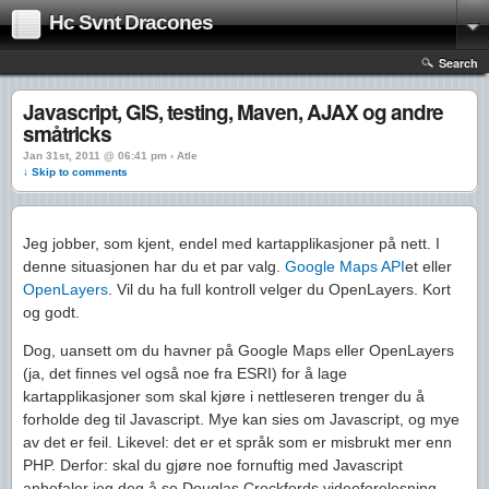
Hc Svnt Dracones
Search
Javascript, GIS, testing, Maven, AJAX og andre
småtricks
Jan 31st, 2011 @ 06:41 pm › Atle
↓ Skip to comments
Jeg jobber, som kjent, endel med kartapplikasjoner på nett. I
denne situasjonen har du et par valg.
Google Maps API
et eller
OpenLayers
. Vil du ha full kontroll velger du OpenLayers. Kort
og godt.
Dog, uansett om du havner på Google Maps eller OpenLayers
(ja, det finnes vel også noe fra ESRI) for å lage
kartapplikasjoner som skal kjøre i nettleseren trenger du å
forholde deg til Javascript. Mye kan sies om Javascript, og mye
av det er feil. Likevel: det er et språk som er misbrukt mer enn
PHP. Derfor: skal du gjøre noe fornuftig med Javascript
anbefaler jeg deg å se Douglas Crockfords videoforelesning