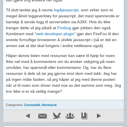
kan gjøre ting enklere her også.
Til slutt tenkte jeg å nevne
log4javascript
, som virker som et
meget ålreit loggeverktøy for javascript, det mest spennende er
kanskje å sende logg til serversiden via AJAX. Hvis du ikke
trenger dette vil jeg påstå at
Firebug
gjør jobben den også.
Kombinert med “
web developer plugin
” gjør den FireFox til den
eneste fornuftige browseren å utvikle javascript i (så er det en
annen sak at det skal fungere i andre nettlesere også).
Håper denne listen med ressurser kan være til hjelp for noen.
Ikke nøl med å kommentere om du ønsker utdyping på noen
områder, har spørsmål eller kommentarer. Og, har du flere
ressurser å dele så tar jeg gjerne imot dem med takk. Jeg har
på ingen måte fasiten, så jeg håper at jeg med denne posten
når ut til noen som driver med noe av det samme som meg. Jeg
tror ikke vi er så veldig mange?
Categories:
Geomatikk
,
Nerdeprat