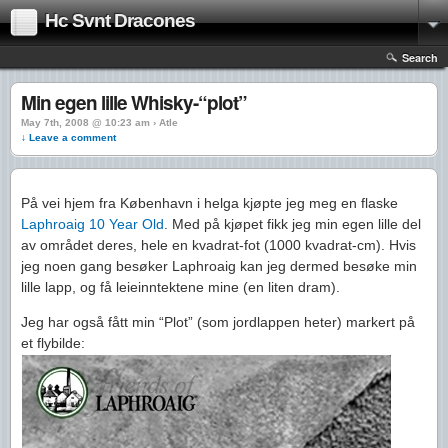
Hc Svnt Dracones
Search
Min egen lille Whisky-“plot”
May 7th, 2008 @ 10:23 am › Atle
↓ Leave a comment
På vei hjem fra København i helga kjøpte jeg meg en flaske
Laphroaig 10 Year Old
. Med på kjøpet fikk jeg min egen lille del
av området deres, hele en kvadrat-fot (1000 kvadrat-cm). Hvis
jeg noen gang besøker Laphroaig kan jeg dermed besøke min
lille lapp, og få leieinntektene mine (en liten dram).
Jeg har også fått min “Plot” (som jordlappen heter) markert på
et flybilde: