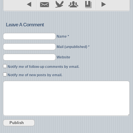
Leave A Comment
Name *
Mail (unpublished) *
Website
Notify me of follow-up comments by email.
Notify me of new posts by email.